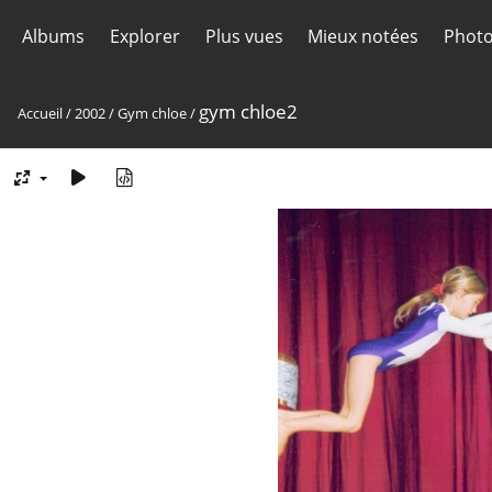
Albums
Explorer
Plus vues
Mieux notées
Photo
gym chloe2
Accueil
/
2002
/
Gym chloe
/