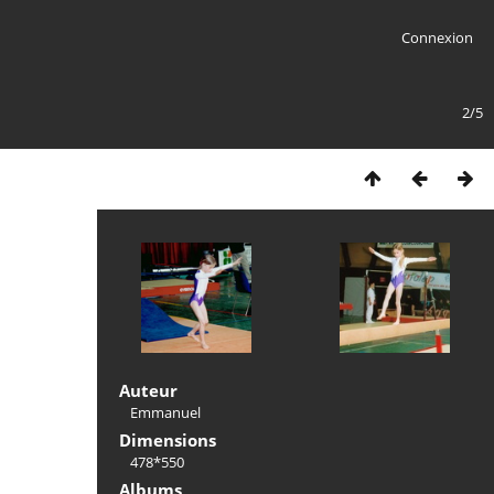
Connexion
2/5
Auteur
Emmanuel
Dimensions
478*550
Albums