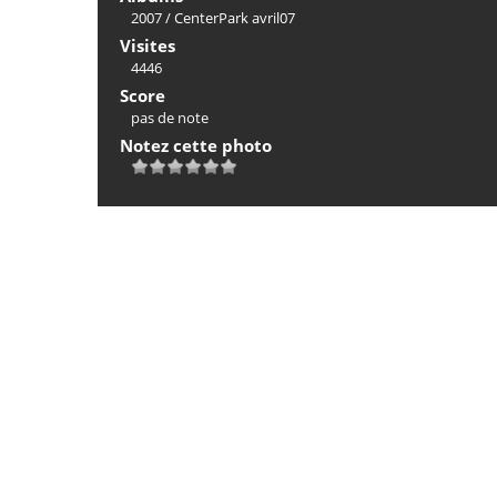
2007
/
CenterPark avril07
Visites
4446
Score
pas de note
Notez cette photo