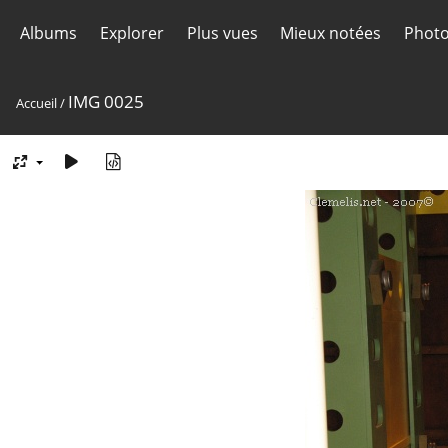
Albums
Explorer
Plus vues
Mieux notées
Photo
IMG 0025
Accueil
/