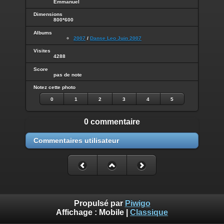
Emmanuel
Dimensions
800*600
Albums
2007
/
Danse Leo Juin 2007
Visites
4288
Score
pas de note
Notez cette photo
0
1
2
3
4
5
0 commentaire
Commentaires utilisateur
Propulsé par
Piwigo
Affichage :
Mobile
|
Classique