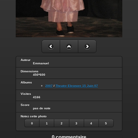
Auteur
Emmanuel
Dimensions
450*600
Albums
2007
/
Theatre Eleonore 15 Juin 07
Visites
4166
Score
pas de note
Notez cette photo
0
1
2
3
4
5
0 commentaire