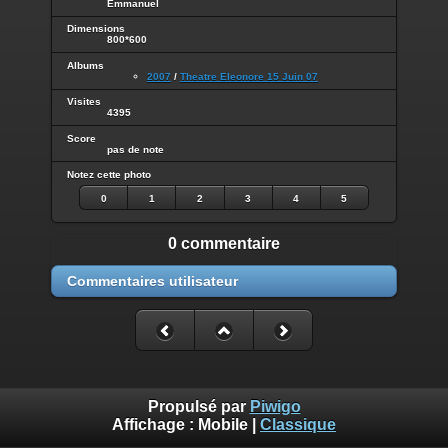
Emmanuel
Dimensions
800*600
Albums
2007
/
Theatre Eleonore 15 Juin 07
Visites
4395
Score
pas de note
Notez cette photo
0
1
2
3
4
5
0 commentaire
Commentaires utilisateur
Propulsé par
Piwigo
Affichage :
Mobile
|
Classique