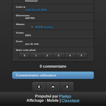
Emmanuel
Créée le
jeudi 21 août 2008
Dimensions
666*500
Albums
2008
/
Lacanau
Visites
8903
Score
pas de note
Notez cette photo
0
1
2
3
4
5
0 commentaire
Commentaires utilisateur
Propulsé par
Piwigo
Affichage :
Mobile
|
Classique