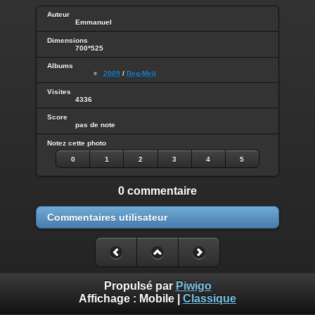
Auteur
Emmanuel
Dimensions
700*525
Albums
2009
/
Beg-Meil
Visites
4336
Score
pas de note
Notez cette photo
0
1
2
3
4
5
0 commentaire
Commentaires utilisateur
Propulsé par
Piwigo
Affichage :
Mobile
|
Classique