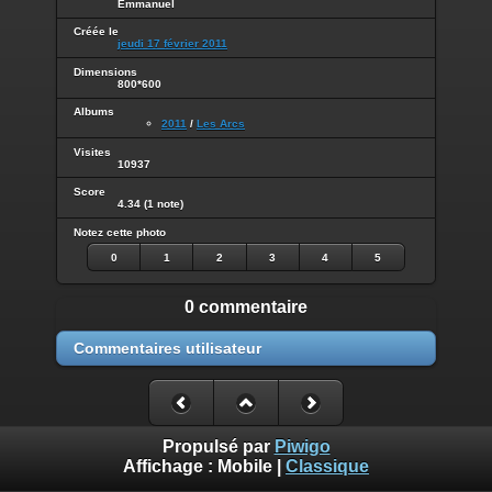
Emmanuel
Créée le
jeudi 17 février 2011
Dimensions
800*600
Albums
2011
/
Les Arcs
Visites
10937
Score
4.34
(1 note)
Notez cette photo
0
1
2
3
4
5
0 commentaire
Commentaires utilisateur
Propulsé par
Piwigo
Affichage :
Mobile
|
Classique