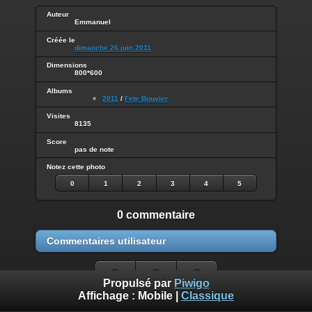
Auteur
Emmanuel
Créée le
dimanche 26 juin 2011
Dimensions
800*600
Albums
2011
/
Fete Bouvier
Visites
8135
Score
pas de note
Notez cette photo
0
1
2
3
4
5
0 commentaire
Commentaires utilisateur
Propulsé par
Piwigo
Affichage :
Mobile
|
Classique