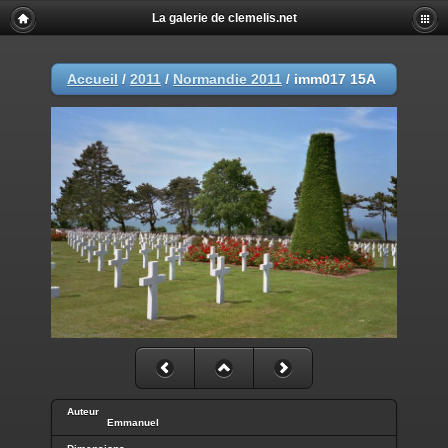
La galerie de clemelis.net
Accueil
/
2011
/
Normandie 2011
/
imm017 15A
Auteur
Emmanuel