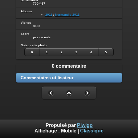
Dimensions
700*467
Albums
2011
/
Normandie 2011
Visites
3633
Score
pas de note
Notez cette photo
0
1
2
3
4
5
0 commentaire
Commentaires utilisateur
Propulsé par
Piwigo
Affichage :
Mobile
|
Classique