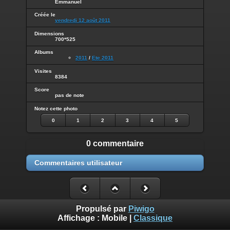
Emmanuel
Créée le
vendredi 12 août 2011
Dimensions
700*525
Albums
2011
/
Ete 2011
Visites
8384
Score
pas de note
Notez cette photo
0
1
2
3
4
5
0 commentaire
Commentaires utilisateur
Propulsé par
Piwigo
Affichage :
Mobile
|
Classique