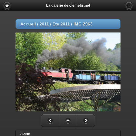
La galerie de clemelis.net
Accueil
/
2011
/
Ete 2011
/
IMG 2963
Auteur