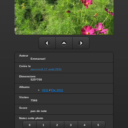
Auteur
Emmanuel
Créée le
mercredi 17 août 2011
Dimensions
525*700
Albums
2011
/
Ete 2011
Visites
7566
Score
pas de note
Notez cette photo
0
1
2
3
4
5