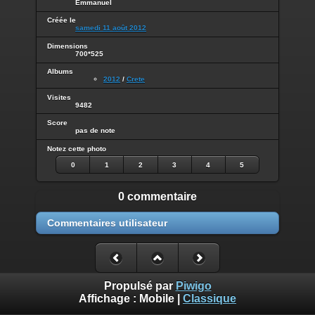
Emmanuel
Créée le
samedi 11 août 2012
Dimensions
700*525
Albums
2012
/
Crete
Visites
9482
Score
pas de note
Notez cette photo
0
1
2
3
4
5
0 commentaire
Commentaires utilisateur
Propulsé par
Piwigo
Affichage :
Mobile
|
Classique