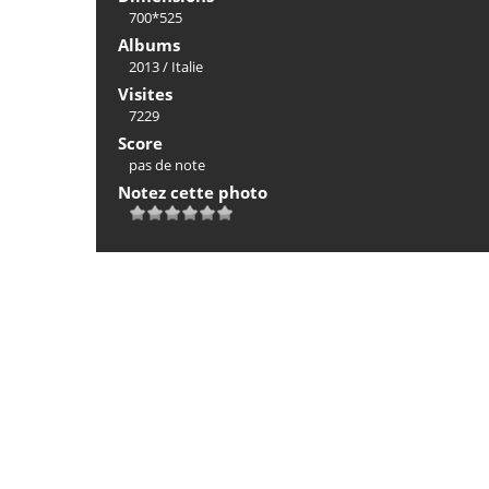
700*525
Albums
2013
/
Italie
Visites
7229
Score
pas de note
Notez cette photo