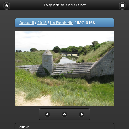
La galerie de clemelis.net
Accueil
/
2015
/
La Rochelle
/
IMG 0168
Auteur