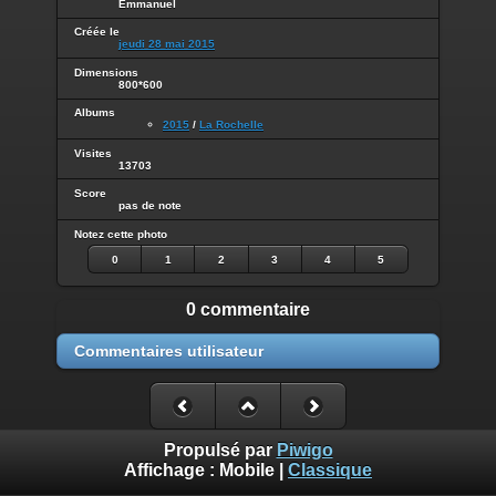
Emmanuel
Créée le
jeudi 28 mai 2015
Dimensions
800*600
Albums
2015
/
La Rochelle
Visites
13703
Score
pas de note
Notez cette photo
0
1
2
3
4
5
0 commentaire
Commentaires utilisateur
Propulsé par
Piwigo
Affichage :
Mobile
|
Classique