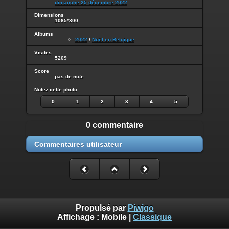
dimanche 25 décembre 2022
Dimensions
1065*800
Albums
2022
/
Noël en Belgique
Visites
5209
Score
pas de note
Notez cette photo
0
1
2
3
4
5
0 commentaire
Commentaires utilisateur
Propulsé par
Piwigo
Affichage :
Mobile
|
Classique