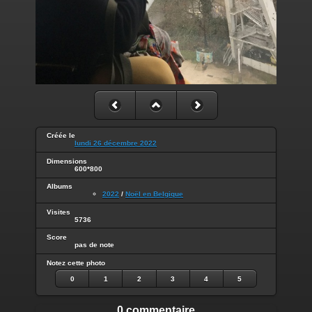
Créée le
lundi 26 décembre 2022
Dimensions
600*800
Albums
2022
/
Noël en Belgique
Visites
5736
Score
pas de note
Notez cette photo
0
1
2
3
4
5
0 commentaire