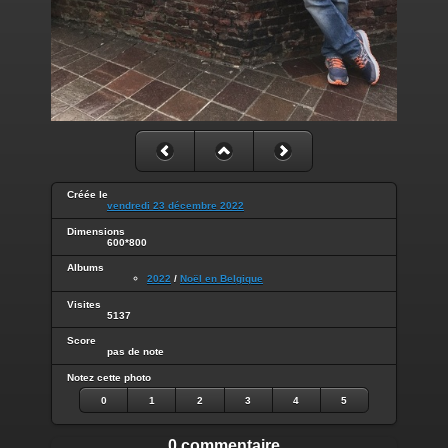
Créée le
vendredi 23 décembre 2022
Dimensions
600*800
Albums
2022
/
Noël en Belgique
Visites
5137
Score
pas de note
Notez cette photo
0
1
2
3
4
5
0 commentaire