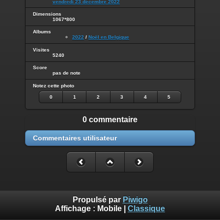
vendredi 23 décembre 2022
Dimensions
1067*800
Albums
2022
/
Noël en Belgique
Visites
5240
Score
pas de note
Notez cette photo
0
1
2
3
4
5
0 commentaire
Commentaires utilisateur
Propulsé par
Piwigo
Affichage :
Mobile
|
Classique