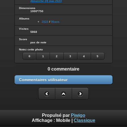
dimanche 28 mai 2023
Dimensions
1000*750
Albums
2023
/
90ans
Visites
5868
Score
pas de note
Notez cette photo
0
1
2
3
4
5
0 commentaire
Commentaires utilisateur
Propulsé par
Piwigo
Affichage :
Mobile
|
Classique