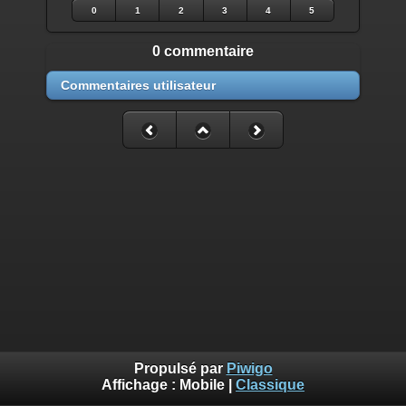
0
1
2
3
4
5
0 commentaire
Commentaires utilisateur
Propulsé par
Piwigo
Affichage :
Mobile
|
Classique