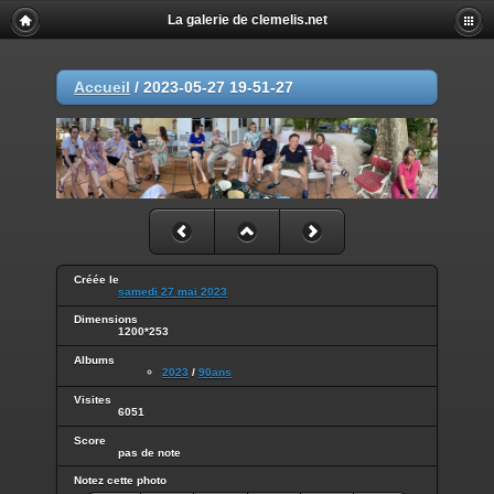
La galerie de clemelis.net
Accueil
/
2023-05-27 19-51-27
Créée le
samedi 27 mai 2023
Dimensions
1200*253
Albums
2023
/
90ans
Visites
6051
Score
pas de note
Notez cette photo