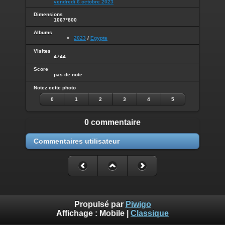
vendredi 6 octobre 2023
Dimensions
1067*800
Albums
2023
/
Egypte
Visites
4744
Score
pas de note
Notez cette photo
0
1
2
3
4
5
0 commentaire
Commentaires utilisateur
Propulsé par
Piwigo
Affichage :
Mobile
|
Classique