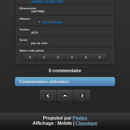
samedi 7 octobre 2023
Dimensions
1067*800
Albums
2023
/
Egypte
Visites
4879
Score
pas de note
Notez cette photo
0
1
2
3
4
5
0 commentaire
Commentaires utilisateur
Propulsé par
Piwigo
Affichage :
Mobile
|
Classique