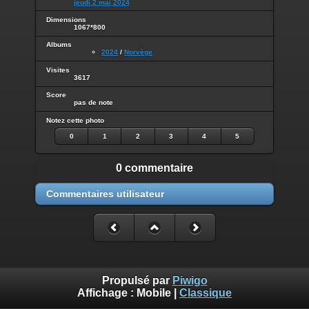
jeudi 2 mai 2024
Dimensions
1067*800
Albums
2024
/
Norvège
Visites
3617
Score
pas de note
Notez cette photo
0
1
2
3
4
5
0 commentaire
Commentaires utilisateur
Propulsé par
Piwigo
Affichage :
Mobile
|
Classique