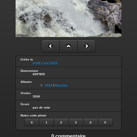
Créée le
jeudi 2 mai 2024
Dimensions
600*800
Albums
2024
/
Norvège
Visites
3500
Score
pas de note
Notez cette photo
0
1
2
3
4
5
0 commentaire