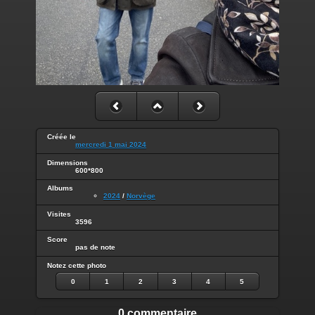
Créée le
mercredi 1 mai 2024
Dimensions
600*800
Albums
2024
/
Norvège
Visites
3596
Score
pas de note
Notez cette photo
0
1
2
3
4
5
0 commentaire