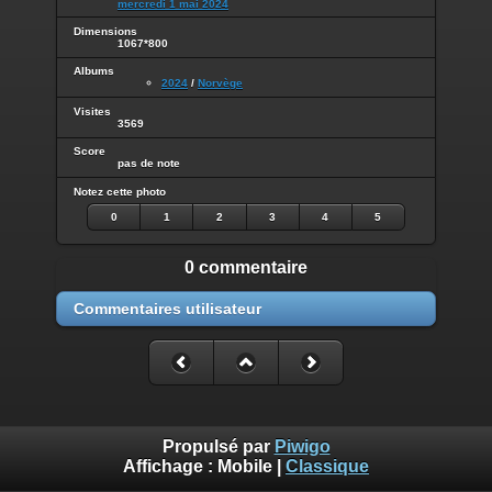
mercredi 1 mai 2024
Dimensions
1067*800
Albums
2024
/
Norvège
Visites
3569
Score
pas de note
Notez cette photo
0
1
2
3
4
5
0 commentaire
Commentaires utilisateur
Propulsé par
Piwigo
Affichage :
Mobile
|
Classique