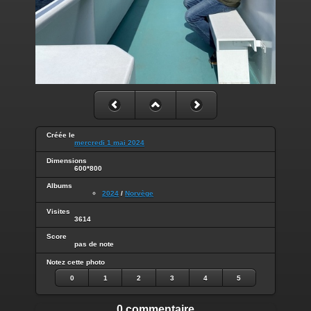
Créée le
mercredi 1 mai 2024
Dimensions
600*800
Albums
2024
/
Norvège
Visites
3614
Score
pas de note
Notez cette photo
0
1
2
3
4
5
0 commentaire