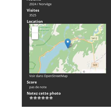
2024
/
Norvège
Visites
3525
Location
+
-
©
OpenStreetMap
Voir dans OpenStreetMap
Score
pas de note
Notez cette photo