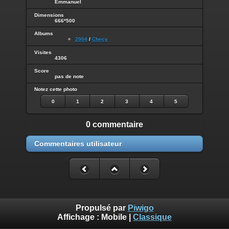
Emmanuel
Dimensions
666*500
Albums
2004
/
Checy
Visites
4306
Score
pas de note
Notez cette photo
0
1
2
3
4
5
0 commentaire
Commentaires utilisateur
Propulsé par
Piwigo
Affichage :
Mobile
|
Classique