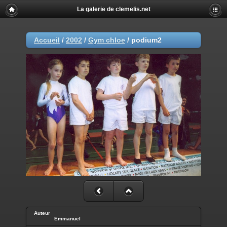
La galerie de clemelis.net
Accueil
/
2002
/
Gym chloe
/
podium2
Auteur
Emmanuel