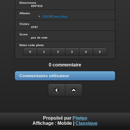
Dimensions
600*416
Albums
2002
/
Gym chloe
Visites
4787
Score
pas de note
Notez cette photo
0
1
2
3
4
5
0 commentaire
Commentaires utilisateur
Propulsé par
Piwigo
Affichage :
Mobile
|
Classique