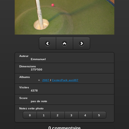
Auteur
Emmanuel
Dimensions
375*500
Albums
2007
/
CenterPark avril07
Visites
4378
Score
pas de note
Notez cette photo
0
1
2
3
4
5
0 commentaire