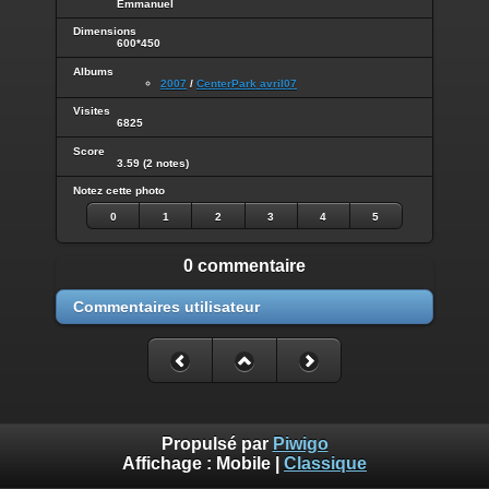
Emmanuel
Dimensions
600*450
Albums
2007
/
CenterPark avril07
Visites
6825
Score
3.59
(2 notes)
Notez cette photo
0
1
2
3
4
5
0 commentaire
Commentaires utilisateur
Propulsé par
Piwigo
Affichage :
Mobile
|
Classique