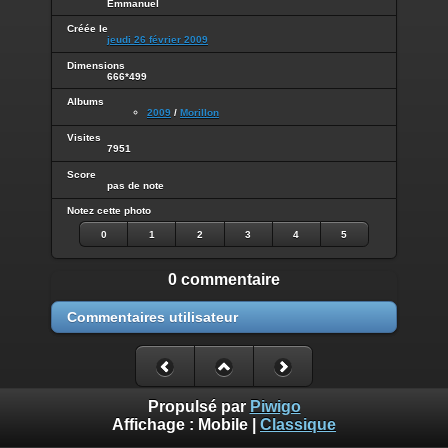
Emmanuel
Créée le
jeudi 26 février 2009
Dimensions
666*499
Albums
2009
/
Morillon
Visites
7951
Score
pas de note
Notez cette photo
0
1
2
3
4
5
0 commentaire
Commentaires utilisateur
Propulsé par
Piwigo
Affichage :
Mobile
|
Classique