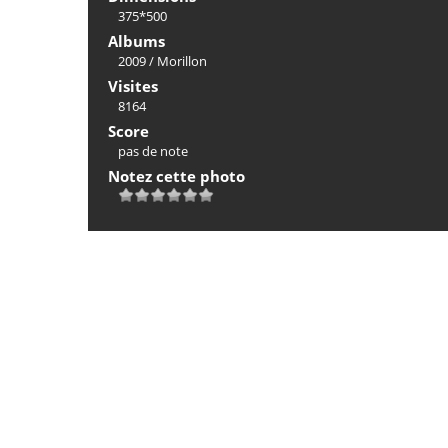
375*500
Albums
2009
/
Morillon
Visites
8164
Score
pas de note
Notez cette photo