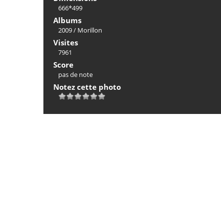
666*499
Albums
2009
/
Morillon
Visites
7961
Score
pas de note
Notez cette photo