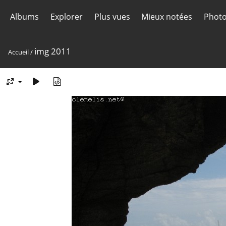
Albums
Explorer
Plus vues
Mieux notées
Photo
img 2011
Accueil
/