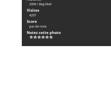
2009
/
Beg-Meil
Visites
4207
Score
pas de note
Notez cette photo