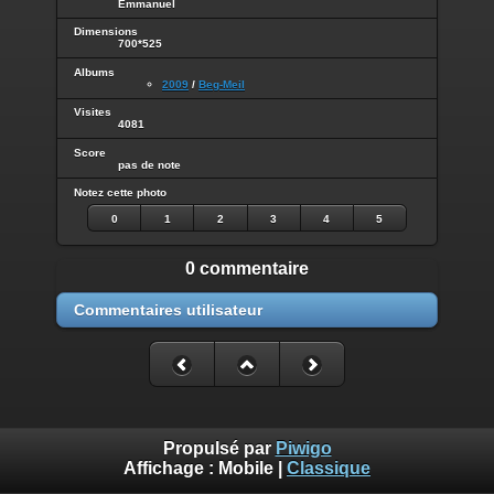
Emmanuel
Dimensions
700*525
Albums
2009
/
Beg-Meil
Visites
4081
Score
pas de note
Notez cette photo
0
1
2
3
4
5
0 commentaire
Commentaires utilisateur
Propulsé par
Piwigo
Affichage :
Mobile
|
Classique