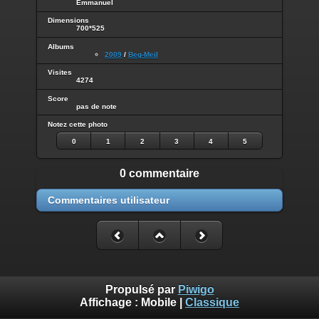
Emmanuel
Dimensions
700*525
Albums
2009
/
Beg-Meil
Visites
4274
Score
pas de note
Notez cette photo
0
1
2
3
4
5
0 commentaire
Commentaires utilisateur
Propulsé par
Piwigo
Affichage :
Mobile
|
Classique