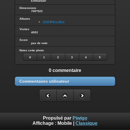
Emmanuel
Dimensions
700*523
Albums
2009
/
Beg-Meil
Visites
4002
Score
pas de note
Notez cette photo
0
1
2
3
4
5
0 commentaire
Commentaires utilisateur
Propulsé par
Piwigo
Affichage :
Mobile
|
Classique