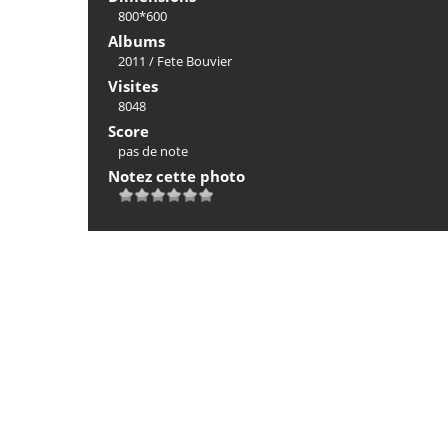
800*600
Albums
2011
/
Fete Bouvier
Visites
8048
Score
pas de note
Notez cette photo