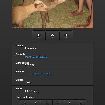
Auteur
Emmanuel
Créée le
mardi 16 août 2011
Dimensions
525*700
Albums
2011
/
Ete 2011
Visites
7974
Score
3.87
(1 note)
Notez cette photo
0
1
2
3
4
5