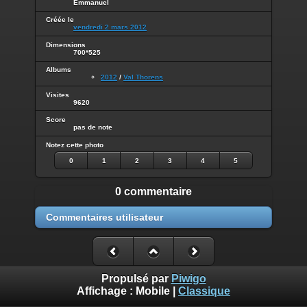
Emmanuel
Créée le
vendredi 2 mars 2012
Dimensions
700*525
Albums
2012
/
Val Thorens
Visites
9620
Score
pas de note
Notez cette photo
0
1
2
3
4
5
0 commentaire
Commentaires utilisateur
Propulsé par
Piwigo
Affichage :
Mobile
|
Classique