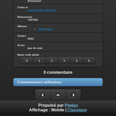
Emmanuel
Créée le
vendredi 16 août 2013
Dimensions
700*525
Albums
2013
/
Italie
Visites
6902
Score
pas de note
Notez cette photo
0
1
2
3
4
5
0 commentaire
Commentaires utilisateur
Propulsé par
Piwigo
Affichage :
Mobile
|
Classique