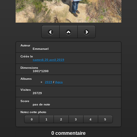
Auteur
Emmanuel
Créée le
samedi 20 avril 2019
Dimensions
1001*1200
Albums
2019
/
Agva
Visites
20729
Score
pas de note
Notez cette photo
0
1
2
3
4
5
0 commentaire