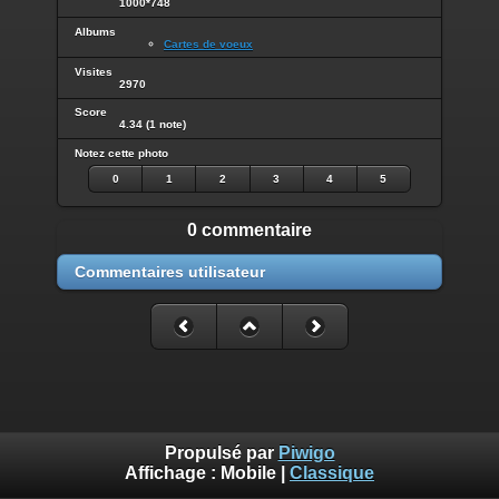
1000*748
Albums
Cartes de voeux
Visites
2970
Score
4.34
(1 note)
Notez cette photo
0
1
2
3
4
5
0 commentaire
Commentaires utilisateur
Propulsé par
Piwigo
Affichage :
Mobile
|
Classique