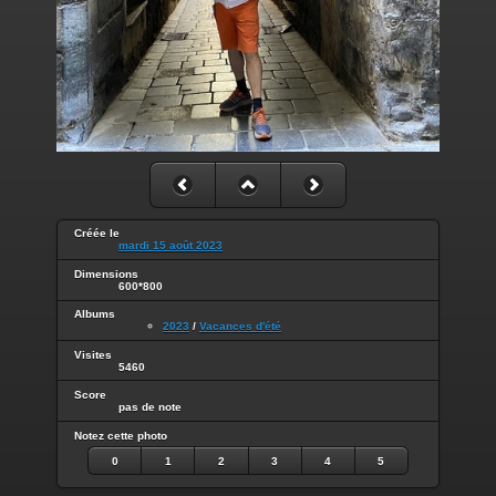
Créée le
mardi 15 août 2023
Dimensions
600*800
Albums
2023
/
Vacances d'été
Visites
5460
Score
pas de note
Notez cette photo
0
1
2
3
4
5