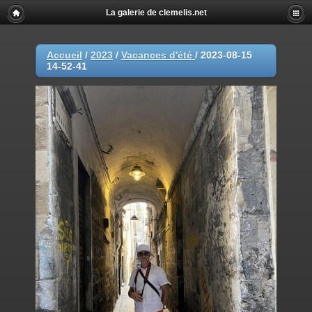
La galerie de clemelis.net
Accueil
/
2023
/
Vacances d'été
/
2023-08-15
14-52-41