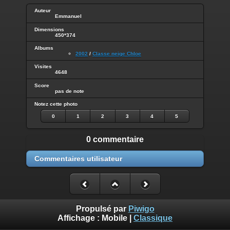
Auteur
Emmanuel
Dimensions
450*374
Albums
2002
/
Classe neige Chloe
Visites
4648
Score
pas de note
Notez cette photo
0
1
2
3
4
5
0 commentaire
Commentaires utilisateur
Propulsé par
Piwigo
Affichage :
Mobile
|
Classique