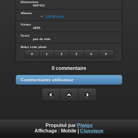
Dimensions
600*411
Albums
2002
/
Sicile
Visites
4855
Score
pas de note
Notez cette photo
0
1
2
3
4
5
0 commentaire
Commentaires utilisateur
Propulsé par
Piwigo
Affichage :
Mobile
|
Classique