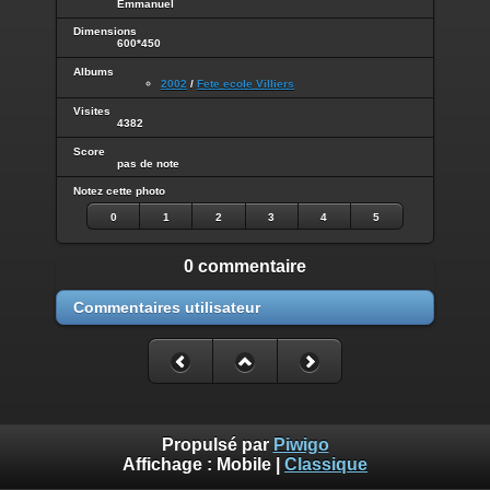
Emmanuel
Dimensions
600*450
Albums
2002
/
Fete ecole Villiers
Visites
4382
Score
pas de note
Notez cette photo
0
1
2
3
4
5
0 commentaire
Commentaires utilisateur
Propulsé par
Piwigo
Affichage :
Mobile
|
Classique